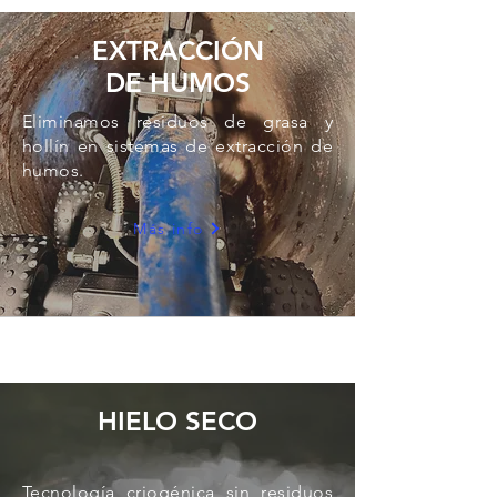
EXTRACCIÓN
DE HUMOS
Eliminamos residuos de grasa y
hollín en sistemas de extracción de
humos.
Más info
HIELO SECO
Tecnología criogénica sin residuos